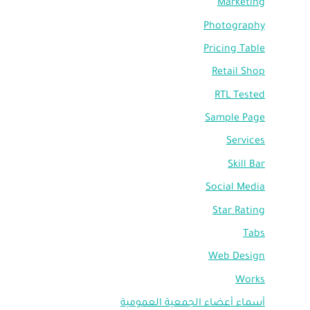
Marketing
Photography
Pricing Table
Retail Shop
RTL Tested
Sample Page
Services
Skill Bar
Social Media
Star Rating
Tabs
Web Design
Works
أسماء أعضاء الجمعية العمومية