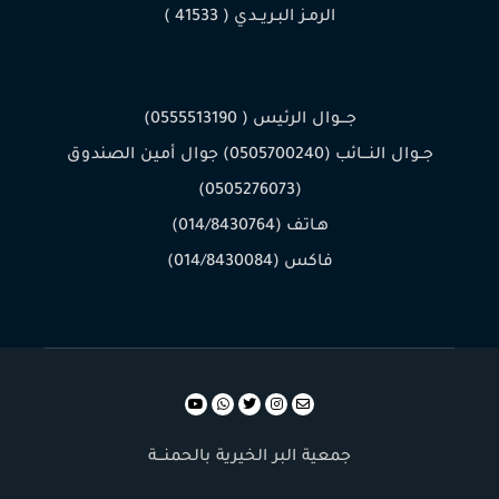
الرمـز البـريــدي ( 41533 )
جـــوال الرئيس ( 0555513190)
جــوال النـــائب (0505700240) جوال أمين الصندوق
(0505276073)
هـاتف (014/8430764)
فاكس (014/8430084)
جمعية البر الخيرية بالحمنـــة