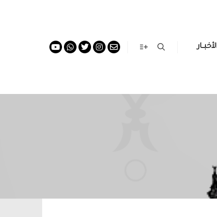
لأخبــار