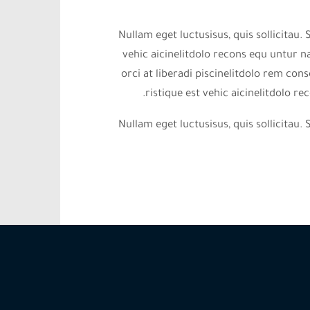
Nullam eget luctusisus, quis sollicitau
vehic aicinelitdolo recons equ untur 
orci at liberadi piscinelitdolo rem c
ristique est vehic aicinelitdolo r
Nullam eget luctusisus, quis sollicitau