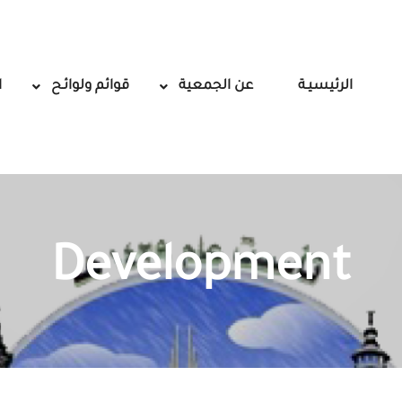
الرئيسيـة
عن الجمعية
قوائم ولوائـح
ا
Development