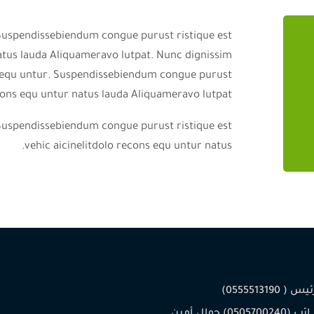
. Suspendissebiendum congue purust ristique est
natus lauda Aliquameravo lutpat. Nunc dignissim
onsequ untur. Suspendissebiendum congue purust
econs equ untur natus lauda Aliquameravo lutpat.
. Suspendissebiendum congue purust ristique est
vehic aicinelitdolo recons equ untur natus.
 0555513190)