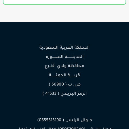
المملكة العربية السعودية
المدينـــــــــة المنـــــــورة
محافظة وادي الفــرع
قريـــــــة الحمنــــــــة
ص. ب ( 50900 )
الرمـز البـريــدي ( 41533 )
جـــوال الرئيس ( 0555513190)