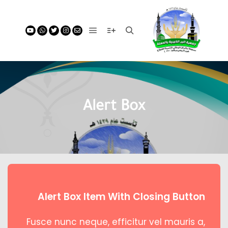
Alert Box
Alert Box Item With Closing Button
Fusce nunc neque, efficitur vel mauris a,