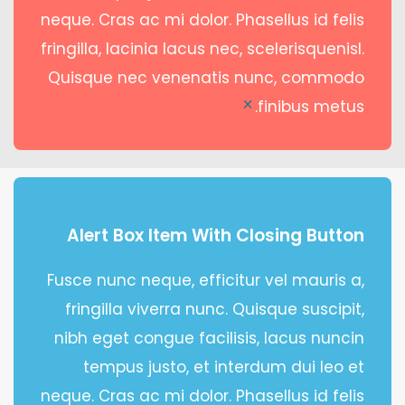
neque. Cras ac mi dolor. Phasellus id felis
fringilla, lacinia lacus nec, scelerisquenisl.
Quisque nec venenatis nunc, commodo
finibus metus.
×
Alert Box Item With Closing Button
Fusce nunc neque, efficitur vel mauris a,
fringilla viverra nunc. Quisque suscipit,
nibh eget congue facilisis, lacus nuncin
tempus justo, et interdum dui leo et
neque. Cras ac mi dolor. Phasellus id felis