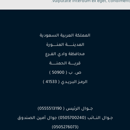
vulputate interdum ex eget, condiment.
المملكة العربية السعودية
المدينـــــــــة المنـــــــورة
محافظة وادي الفــرع
قريـــــــة الحمنــــــــة
ص. ب ( 50900 )
الرمـز البـريــدي ( 41533 )
جـــوال الرئيس ( 0555513190)
جــوال النـــائب (0505700240) جوال أمين الصندوق
(0505276073)