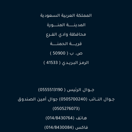
المملكة العربية السعودية
المدينـــــــــة المنـــــــورة
محافظة وادي الفــرع
قريـــــــة الحمنــــــــة
ص. ب ( 50900 )
الرمـز البـريــدي ( 41533 )
جـــوال الرئيس ( 0555513190)
جــوال النـــائب (0505700240) جوال أمين الصندوق
(0505276073)
هـاتف (014/8430764)
فاكس (014/8430084)