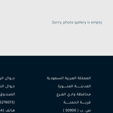
Sorry, photo gallery is empty.
المملكة العربية السعودية
جـــوال الرئيس (
المدينـــــــــة المنـــــــورة
محافظة وادي الفــرع
الصندوق
قريـــــــة الحمنــــــــة
(0505276073)
ص. ب ( 50900 )
هـاتف (014/8430764)