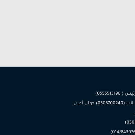
 0555513190)
جــوال النـــائب (0505700240) جوال أمين