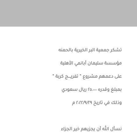
تشكر جمعية البر الخيرية بالحمنه
مؤسسة سليمان أبانمي الأهلية
على دعمهم مشروع ” تفريــــج كربة ”
بمبلغ وقدره ٢٥.٠٠٠ ريال سعودي
وذلك في تاريخ ٢٠٢٢/٩/٢٩ م
نسأل الله أن يجزيهم خير الجزاء