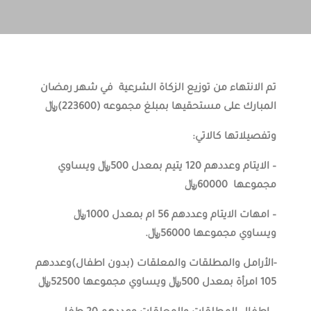
تم الانتهاء من توزيع الزكاة الشرعية في شهر رمضان
المبارك على مستحقيها بمبلغ مجموعه (223600)﷼
وتفصيلاتها كالاتي:
– الايتام وعددهم 120 يتيم بمعدل 500﷼ ويساوي
مجموعها 60000﷼
– امهات الايتام وعددهم 56 ام بمعدل 1000﷼
ويساوي مجموعها 56000﷼.
-الأرامل والمطلقات والمعلقات (بدون اطفال)وعددهم
105 امرأة بمعدل 500﷼ ويساوي مجموعها 52500﷼