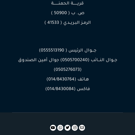
قريـــــــة الحمنــــــــة
ص. ب ( 50900 )
الرمـز البـريــدي ( 41533 )
جـــوال الرئيس ( 0555513190)
جــوال النـــائب (0505700240) جوال أمين الصندوق
(0505276073)
هـاتف (014/8430764)
فاكس (014/8430084)