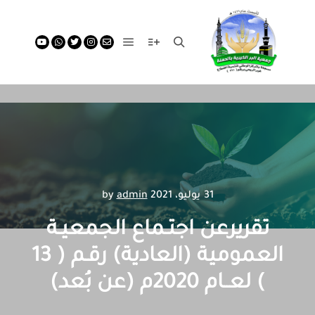
Main menu
More info
Search
31 يوليو، 2021
by
admin
تقريرعن اجتـماع الجمعيـة
العمومية (العادية) رقـم ( 13
) لعــام 2020م (عن بُعد)