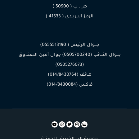
ص. ب ( 50900 )
الرمـز البـريــدي ( 41533 )
جـــوال الرئيس ( 0555513190)
جــوال النـــائب (0505700240) جوال أمين الصندوق
(0505276073)
هـاتف (014/8430764)
فاكس (014/8430084)