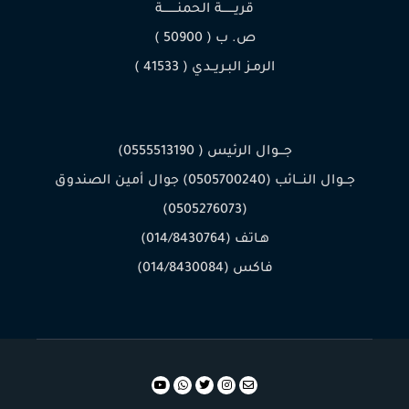
قريـــــــة الحمنــــــــة
ص. ب ( 50900 )
الرمـز البـريــدي ( 41533 )
جـــوال الرئيس ( 0555513190)
جــوال النـــائب (0505700240) جوال أمين الصندوق
(0505276073)
هـاتف (014/8430764)
فاكس (014/8430084)