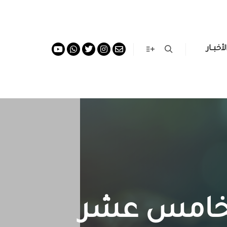
لأخبــار
الخامس عشر