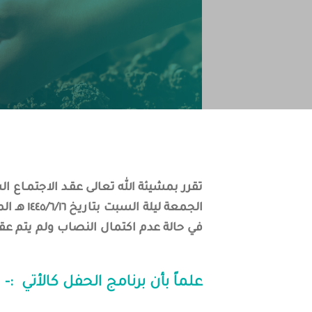
تقرر بمشيئة الله تعالى عقـد الاجتمـاع 
الجمعة ليلة السبت بتاريخ ١٤٤٥/٦/١٦ هـ الموافق 29/12/2023 م عند تمام الساعة
في حالة عدم اكتمال النصاب ولم يتم عق
علماً بأن برنامج الحفل كالأتي :-