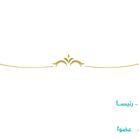
رئيســــاً
عضواً