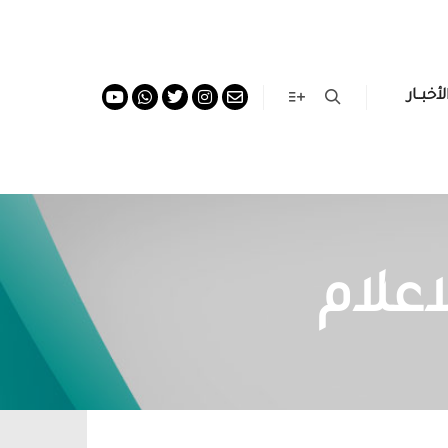
لأخبــار
اعلام