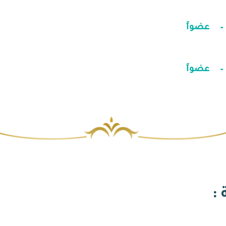
عضواً
عضواً
 :