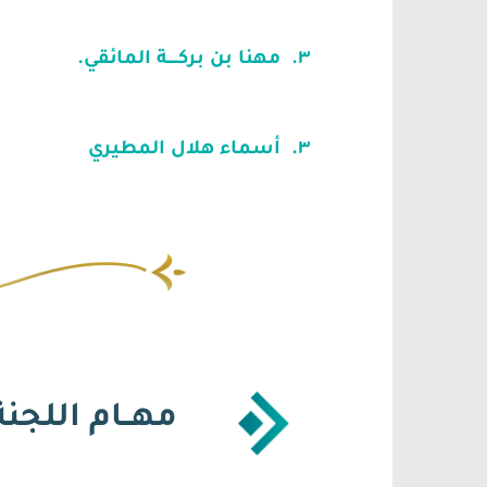
٣. مهنا بن بركـــــة المائقي.
–
٣. أسماء هلال المطيري
–
مهــام اللجنة