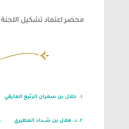
محضر اعتماد تشكيل اللجنة
١. جلال بن سمران الرثيع المايقي –
٢.
د. هلال بن شـــداد المطيري –