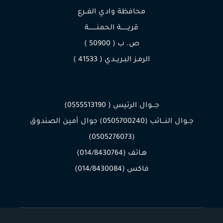
محافظة وادي الفــرع
قريـــــــة الحمنــــــــة
ص. ب ( 50900 )
الرمـز البـريــدي ( 41533 )
جـــوال الرئيس ( 0555513190)
جــوال النـــائب (0505700240) جوال أمين الصندوق
(0505276073)
هـاتف (014/8430764)
فاكس (014/8430084)