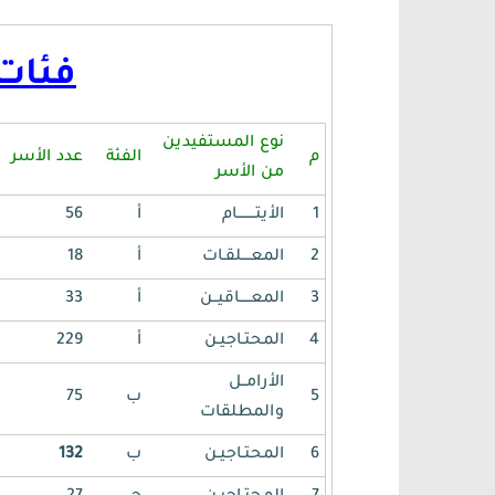
فئات
نوع المستفيدين
م
الفئة
عدد الأسر
من الأسر
1
الأيتــــــــام
أ
56
2
المعــــلقـات
أ
18
3
المعـــــاقيــن
أ
33
4
المحتـاجيـن
أ
229
الأرامــل
5
ب
75
والمطلقات
6
المحتـاجيـن
ب
132