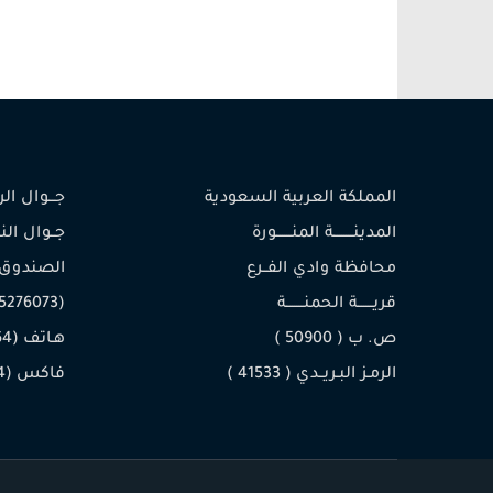
المملكة العربية السعودية
جـــوال الرئيس (
المدينـــــــــة المنـــــــورة
محافظة وادي الفــرع
الصندوق
قريـــــــة الحمنــــــــة
(0505276073)
ص. ب ( 50900 )
هـاتف (014/8430764)
الرمـز البـريــدي ( 41533 )
فاكس (014/8430084)