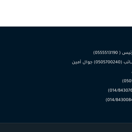
 0555513190)
جــوال النـــائب (0505700240) جوال أمين