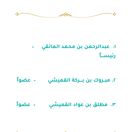
١. عبدالرحمن بن محمد المائقي –
رئيســــاً
٢.
مبــروك بن بــــركة القميشي – عضواً
٣. مطلق بن عواد القميشي
– عضواً