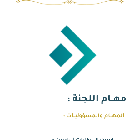
مهــام اللجنة :
المهـــام والمسؤوليــات :