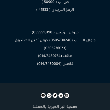
ص. ب ( 50900 )
الرمـز البـريــدي ( 41533 )
جـــوال الرئيس ( 0555513190)
جــوال النـــائب (0505700240) جوال أمين الصندوق
(0505276073)
هـاتف (014/8430764)
فاكس (014/8430084)
جمعية البر الخيرية بالحمنـــة