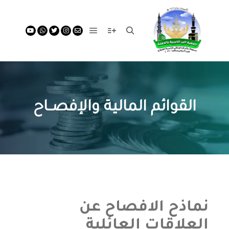
Main menu
More info
Search
القوائم المالية والإفصــاح
نماذح الافصاح عن
العلاقات العائلية