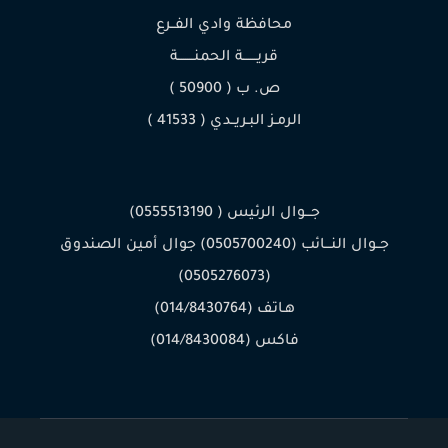
محافظة وادي الفــرع
قريـــــــة الحمنــــــــة
ص. ب ( 50900 )
الرمـز البـريــدي ( 41533 )
جـــوال الرئيس ( 0555513190)
جــوال النـــائب (0505700240) جوال أمين الصندوق
(0505276073)
هـاتف (014/8430764)
فاكس (014/8430084)