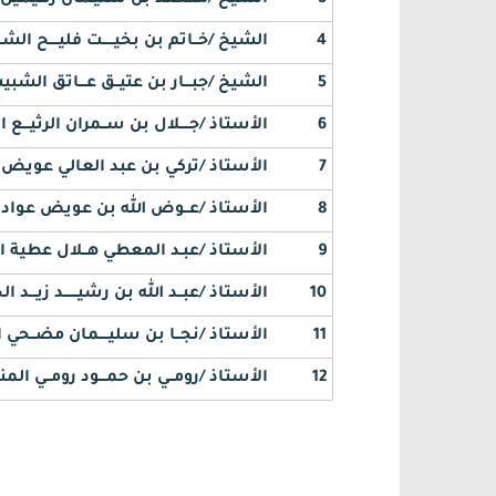
4
الشيخ /خــاتم بن بخيـــــت فليــــح الشـ
5
الشيخ /جبـــار بن عتيــق عـــاتق الشب
6
الأستاذ /جــــلال بن ســمران الرثيـــع ا
7
الأستاذ /تركي بن عبد العالي عويض
8
الأستاذ /عــوض الله بن عويض عواد 
9
الأستاذ /عبـد المعطي هــلال عطية 
10
الأستاذ /عبــد الله بن رشيــــــد زيـــد الح
11
الأستاذ /نجــا بن سليــــمان مضــحي
12
الأستاذ /رومــي بن حمـــود رومــي الم