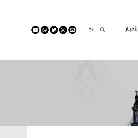
لأخبــار
More info
Search