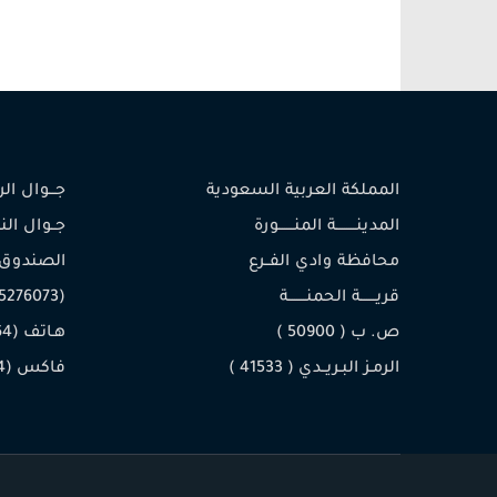
المملكة العربية السعودية
جـــوال الرئيس (
المدينـــــــــة المنـــــــورة
محافظة وادي الفــرع
الصندوق
قريـــــــة الحمنــــــــة
(0505276073)
ص. ب ( 50900 )
هـاتف (014/8430764)
الرمـز البـريــدي ( 41533 )
فاكس (014/8430084)