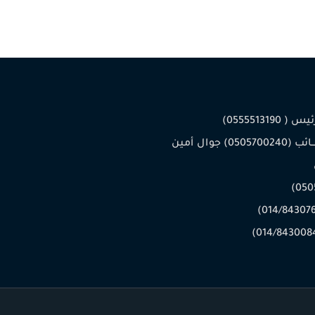
 0555513190)
جــوال النـــائب (0505700240) جوال أمين